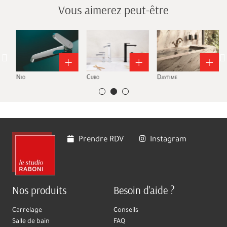
Vous aimerez peut-être
Nio
Cubo
Daytime
E
Prendre RDV
Instagram
Nos produits
Besoin d'aide ?
Carrelage
Conseils
Salle de bain
FAQ