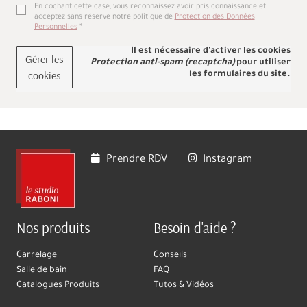
En cochant cette case, vous reconnaissez avoir pris connaissance et
acceptez sans réserve notre politique de
Protection des Données
Personnelles
Il est nécessaire d'activer les cookies
Gérer les
Protection anti-spam (recaptcha)
pour utiliser
cookies
les formulaires du site.
Prendre RDV
Instagram
Nos produits
Besoin d'aide ?
Carrelage
Conseils
Salle de bain
FAQ
Catalogues Produits
Tutos & Vidéos