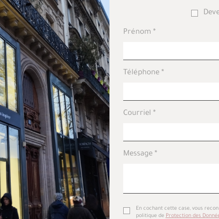
Deve
Prénom
Téléphone
Courriel
Message
En cochant cette case, vous recon
politique de
Protection des Donné