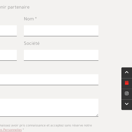
nir partenaire
Nom
Société
naissez avoir pris connaissance et acceptez sans réserve notre
es Personnelles