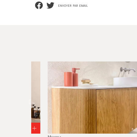
envoyer par email
+
+