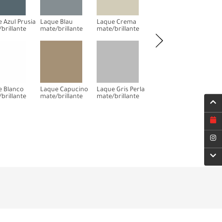
 Azul Prusia
Laque Blau
Laque Crema
Laque Gris Souris
Laq
brillante
mate/brillante
mate/brillante
mate/brillante
mate
e Blanco
Laque Capucino
Laque Gris Perla
Laque Gris Storm
Laq
brillante
mate/brillante
mate/brillante
mate/brillante
mate