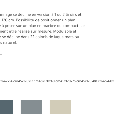
nnage se décline en version à 1 ou 2 tiroirs et
 120 cm. Possibilité de positionner un plan
 à poser sur un plan en marbre ou compact. Le
ent être réalisé sur mesure. Modulable et
 se décline dans 22 coloris de laque mats ou
is naturel.
 cm
42x14 cm
45x120x12 cm
45x120x40 cm
45x120x75 cm
45x120x88 cm
45x60x