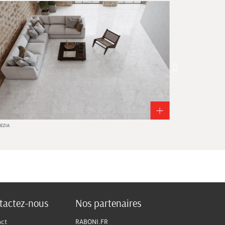
zia
Milano
tactez-nous
Nos partenaires
act
RABONI.FR