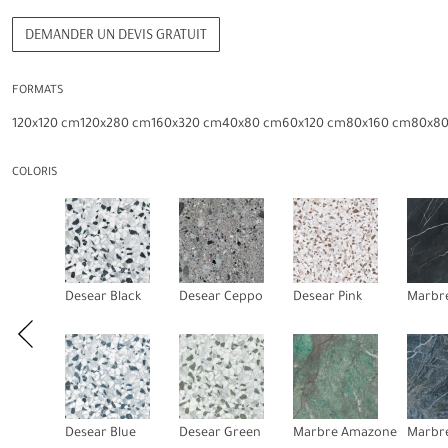
DEMANDER UN DEVIS GRATUIT
FORMATS
120x120 cm
120x280 cm
160x320 cm
40x80 cm
60x120 cm
80x160 cm
80x8
COLORIS
Desear Black
Desear Ceppo
Desear Pink
Marbre
Desear Blue
Desear Green
Marbre Amazone
Marbre